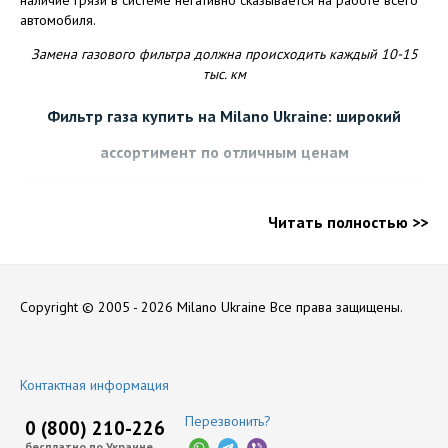
автомобиля.
Замена газового фильтра должна происходить каждый 10-15
тыс. км
Фильтр газа купить на Milano Ukraine: широкий
ассортимент по отличным ценам
Мы подберем газовый фильтр ГБО на любой автомобиль:
Читать полностью >>
фильтр ГБО 4 поколения
фильтр грубой очистки
фильтр тонкой очистки
фильтр для ГБО 2 поколения
фильтр редуктора грубой очистки
Copyright © 2005 - 2026 Milano Ukraine
Все права защищены.
Европейское качество, которое подтверждают
сертификаты
Лояльные цены
Контактная информация
Возможность выбора службы доставки – любимой,
проверенной, или той, отделение которой ближе всего к
Перезвонить?
0 (800) 210-226
дому
Мы помогаем с регистрацией ГБО и прохождением
бесплатно по Украине