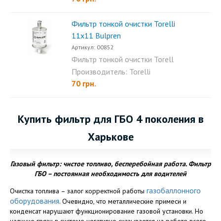
Фильтр тонкой очистки Torelli
11х11 Bulpren
Артикул: 00852
Фильтр тонкой очистки Torell
11х11 Bulpren имеет...
Производитель: Torelli
70 грн.
Купить фильтр для ГБО 4 поколения в
Харькове
Газовый фильтр: чистое топливо, бесперебойная работа. Фильтр
ГБО
– постоянная необходимость для водителей
газобаллонного
Очистка топлива – залог корректной работы
оборудования
. Очевидно, что металлические примеси и
конденсат нарушают функционирование газовой установки. Но
наличие грязи в системе негативно сказывается на работе всего