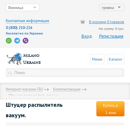
Винница
гривна
Контактная информация
В корзине 0 товаров
0 (800) 210-226
На сумму
0 грн.
бесплатно по Украине
Вход
Регистрация
Milano
Меню
Каталог
Ukraine
Интернет магазин ГБО
Комплектующие
Штуцер распылитель вакуум.
Штуцер распылитель
Купить в
1 клик
вакуум.