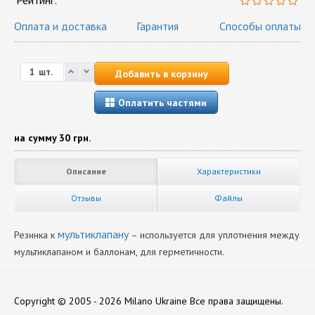
Рейтинг:
Оплата и доставка
Гарантия
Способы оплаты
шт.
Добавить в корзину
Оплатить частями
на сумму
30 грн.
Описание
Характеристики
Отзывы
Файлы
мультиклапану
Резинка к
– используется для уплотнения между
мультиклапаном и баллонам, для герметичности.
Вид Комплектующих
Каталоги:
Нет отзывов
К мультиклапанам
Скачать Katalog-produktsii-Torelli.pdf
Copyright © 2005 - 2026 Milano Ukraine
Все права защищены.
Производитель