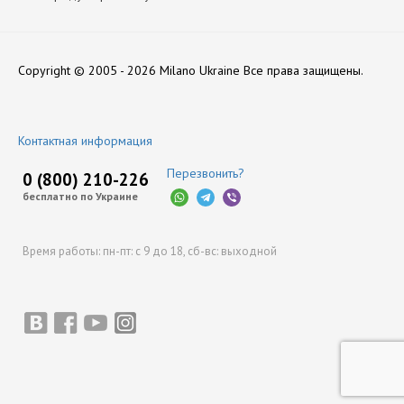
Вид Комплектующих
Каталоги:
Нет отзывов
Подключение
Скачать Katalog-produktsii-Torelli.pdf
Copyright © 2005 - 2026 Milano Ukraine
Все права защищены.
Производитель
Torelli
Оставить отзыв
Контактная информация
Перезвонить?
0 (800) 210-226
бесплатно по Украине
Время работы:
пн-пт: с 9 до 18,
сб-вс: выходной