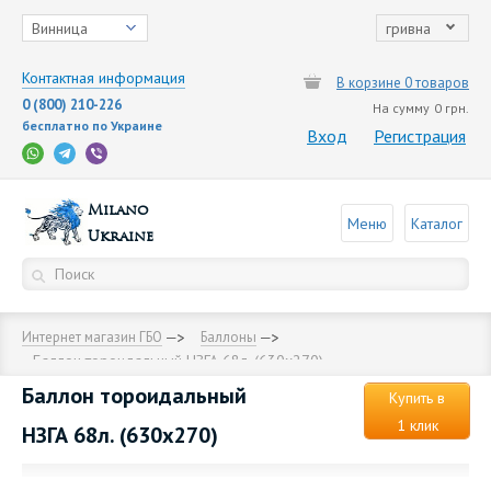
Винница
гривна
Контактная информация
В корзине 0 товаров
0 (800) 210-226
На сумму
0 грн.
бесплатно по Украине
Вход
Регистрация
Milano
Меню
Каталог
Ukraine
Интернет магазин ГБО
Баллоны
Баллон тороидальный НЗГА 68л. (630х270)
Баллон тороидальный
Купить в
1 клик
НЗГА 68л. (630х270)